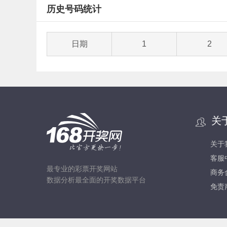
历史号码统计
日期
1
2
关
关于
客服
最专业的彩票开奖网站
商务
数据分析最全面的开奖数据平台
免责