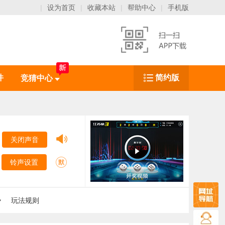
|
设为首页
|
收藏本站
|
帮助中心
|
手机版
件
简约版
竞猜中心
关闭声音
铃声设置
扫一扫，下载移动客户端
（IOS、Android均可扫码下载）
势
玩法规则