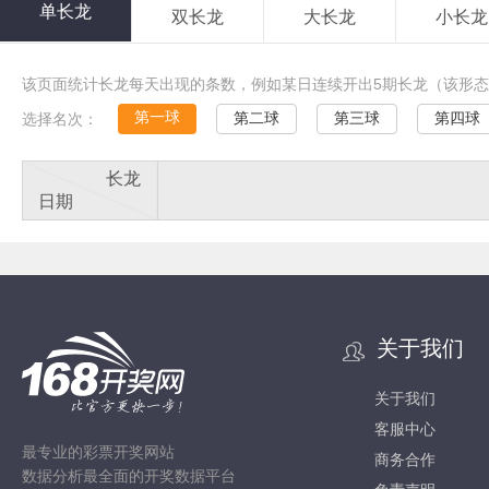
单长龙
双长龙
大长龙
小长龙
该页面统计长龙每天出现的条数，例如某日连续开出5期长龙（该形态
第一球
第二球
第三球
第四球
选择名次：
长龙
日期
关于我们
关于我们
客服中心
最专业的彩票开奖网站
商务合作
数据分析最全面的开奖数据平台