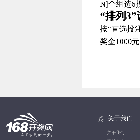
N]个组选
“
排列
3”
按“直选投
奖金1000
关于我们
关于我们