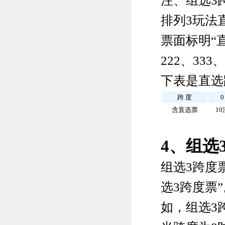
注、组选3
排列3玩法
票面标明“
222、333
下表是直选
跨 度
0
含直选票
10
4
、组选
组选3跨度
选3跨度票
如，组选3