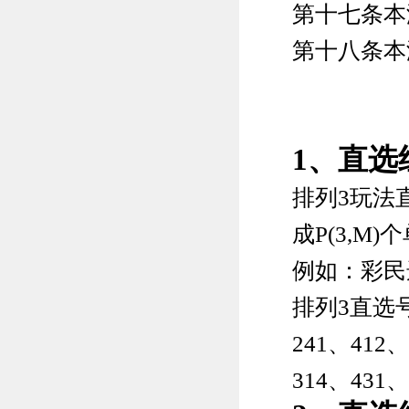
第十七条本
第十八条本
1
、直选
排列3玩法
成P(3,M
例如：彩民
排列3直选号码
241、412、
314、43