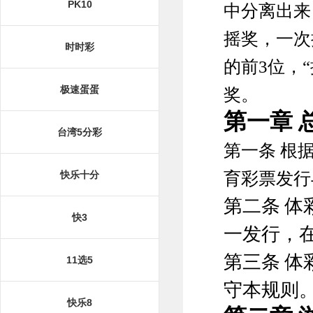
PK10
中分离出来
摇奖，一次
时时彩
的前3位，
极速蛋蛋
奖。
第一章
台湾5分彩
第
一条 根
快乐十分
育彩票发行
第二条
体
快3
一发行，
第三条
体
11选5
守本规则
快乐8