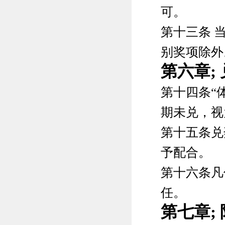
可。
第十三条 
别奖项除外
第六章
;
第十四条“
期未兑，视
第十五条兑
予配合。
第十六条凡
任。
第七章
;