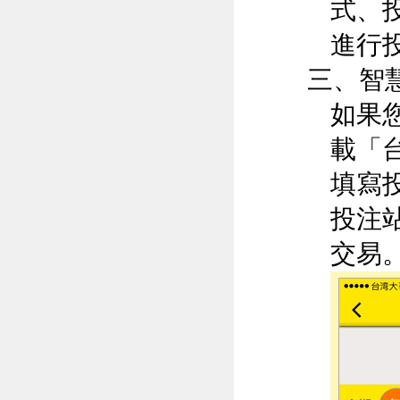
式、
進行
三、智慧
如果您
載「
填寫
投注
交易