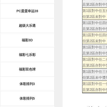
且第2區亦對中
第1區對中任五
PC蛋蛋幸运28
但第2區未對中
第1區對中任四
超级大乐透
且第2區亦對中
第1區對中任四
福彩3D
但第2區未對中
第1區對中任三
且第2區亦對中
福彩七乐彩
第1區對中任二
且第2區亦對中
福彩双色球
第1區對中任三
但第2區未中獎
第1區對中任一
体彩排列3
且第2區亦對中
体彩排列5