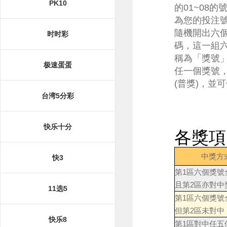
PK10
的01~08
為您的投注號
隨機開出六個
时时彩
碼，這一組六
稱為「獎號
极速蛋蛋
任一個獎號
(普獎)，並
台湾5分彩
快乐十分
各獎項
中獎方
快3
第1區六個獎號
且第2區亦對中
11选5
第1區六個獎號
但第2區未對中
快乐8
第1區對中任五