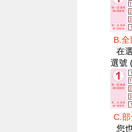
B.
在
選號 
C.
您