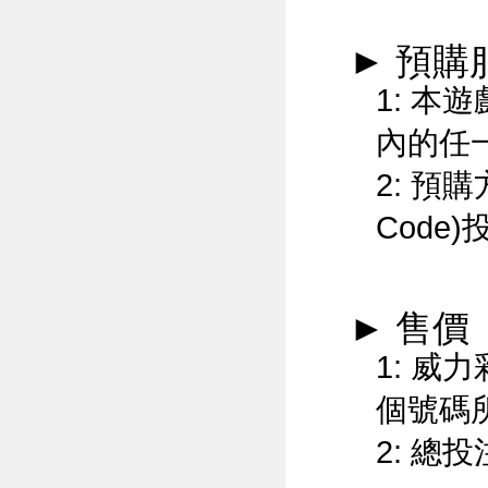
► 預購
1: 
內的任
2: 
Cod
► 售價
1: 威
個號碼
2: 總