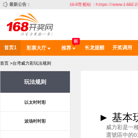
最新公告：
168导航站：https://www.1682233.com
首页1
长龙提醒
开奖调用
彩票大厅
推荐
首页 >台湾威力彩玩法规则
玩法规则
以太时时彩
► 基本
波场时时彩
威力彩是一
選號區中的0