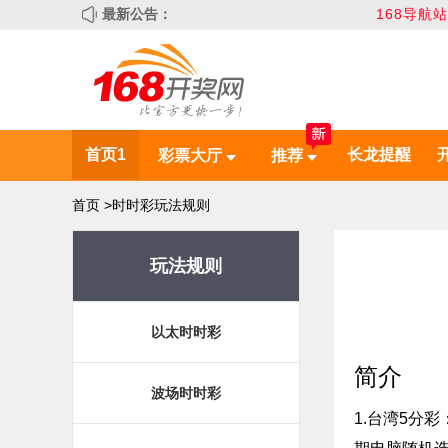
最新公告：
168导航站：htt
首页1
长龙提醒
彩票大厅
推荐
首页 >时时彩玩法规则
玩法规则
以太时时彩
简介
波场时时彩
1.台湾5分