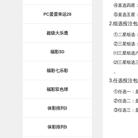
④直选四星：
PC蛋蛋幸运28
⑤直选五星：
2.组选投注
超级大乐透
①二星组选：
②三星组选：
福彩3D
⑴三星组选
⑵三星组选
福彩七乐彩
。
3.任选投注
福彩双色球
①任选一：
②任选二：
体彩排列3
③任选三：
体彩排列5