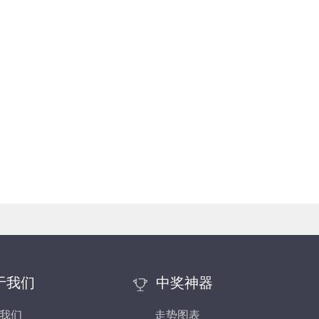
于我们
中奖神器
我们
走势图表